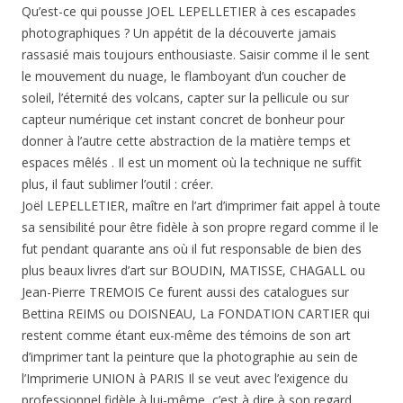
Qu’est-ce qui pousse JOEL LEPELLETIER à ces escapades
photographiques ? Un appétit de la découverte jamais
rassasié mais toujours enthousiaste. Saisir comme il le sent
le mouvement du nuage, le flamboyant d’un coucher de
soleil, l’éternité des volcans, capter sur la pellicule ou sur
capteur numérique cet instant concret de bonheur pour
donner à l’autre cette abstraction de la matière temps et
espaces mêlés . Il est un moment où la technique ne suffit
plus, il faut sublimer l’outil : créer.
Joël LEPELLETIER, maître en l’art d’imprimer fait appel à toute
sa sensibilité pour être fidèle à son propre regard comme il le
fut pendant quarante ans où il fut responsable de bien des
plus beaux livres d’art sur BOUDIN, MATISSE, CHAGALL ou
Jean-Pierre TREMOIS Ce furent aussi des catalogues sur
Bettina REIMS ou DOISNEAU, La FONDATION CARTIER qui
restent comme étant eux-même des témoins de son art
d’imprimer tant la peinture que la photographie au sein de
l’Imprimerie UNION à PARIS Il se veut avec l’exigence du
professionnel fidèle à lui-même, c’est à dire à son regard.