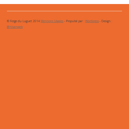
© Forge du Luguet 2014
Mentions Légales
- Propulsé par :
Wordpress
- Design :
@rtisanweb