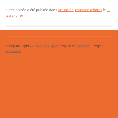
Cette entrée a été publiée dans
Actualités
,
chambre d'hôtes
le
30
juillet 2019
.
© Forge du Luguet 2014
Mentions Légales
- Propulsé par :
Wordpress
- Design :
@rtisanweb