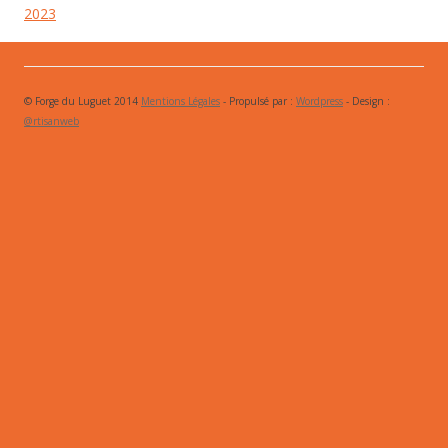
2023
© Forge du Luguet 2014
Mentions Légales
- Propulsé par :
Wordpress
- Design :
@rtisanweb